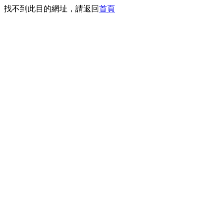
找不到此目的網址，請返回
首頁