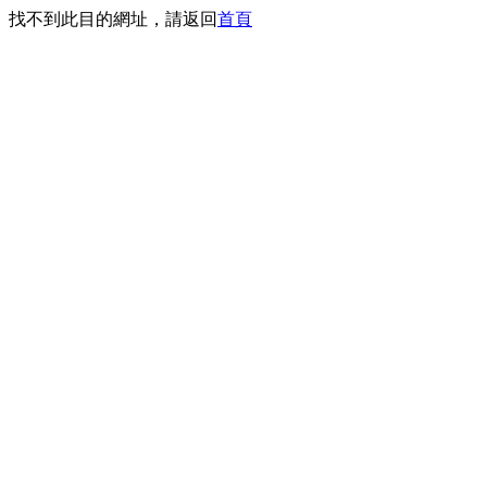
找不到此目的網址，請返回
首頁